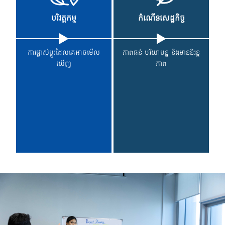
បរិវត្តកម្ម
កំណើនសេដ្ឋកិច្ច
ការផ្លាស់ប្តូរដែលគេអាចមើល
ភាពធន់ បរិយាបន្ន និងមាននិរន្ត
ឃើញ
ភាព