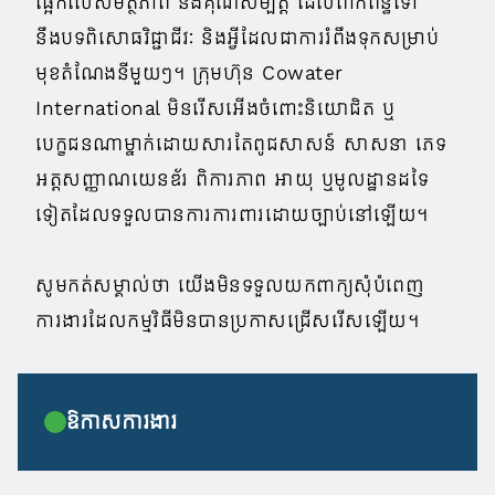
ផ្អែកលើសមត្ថភាព​ និងគុណសម្បត្តិ ដែលពាក់ព័ន្ធទៅ
នឹងបទពិសោធវិជ្ជាជីវៈ និងអ្វីដែលជាការរំពឹងទុកសម្រាប់
មុខតំណែងនីមួយៗ។ ក្រុមហ៊ុន Cowater
International មិនរើសអើងចំពោះនិយោជិត ឬ
បេក្ខជនណាម្នាក់ដោយសារតែពូជសាសន៍ សាសនា ភេទ
អត្តសញ្ញាណយេនឌ័រ ពិការភាព អាយុ ឬមូលដ្ឋានដទៃ
ទៀតដែលទទួលបានការការពារដោយច្បាប់នៅឡើយ។
សូមកត់សម្គាល់ថា យើងមិនទទួលយកពាក្យសុំបំពេញ
ការងារដែលកម្មវិធីមិនបានប្រកាសជ្រើសរើសឡើយ។
ឱកាសការងារ