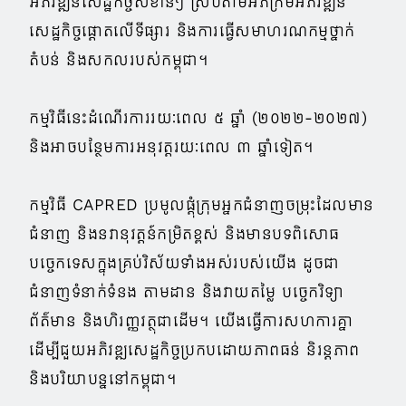
អភិវឌ្ឍន៍សេដ្ឋកិច្ចសំខាន់ៗ ស្របតាមអភិក្រមអភិវឌ្ឍន៍
សេដ្ឋកិច្ចផ្ដោតលើទីផ្សារ និងការធ្វើសមាហរណកម្មថ្នាក់
តំបន់ និងសកលរបស់កម្ពុជា។
កម្មវិធីនេះដំណើរការរយៈពេល ៥ ឆ្នាំ (២០២២-២០២៧)
និងអាចបន្ថែមការអនុវត្តរយៈពេល ៣ ឆ្នាំទៀត។
កម្មវិធី CAPRED ប្រមូលផ្ដុំក្រុមអ្នកជំនាញចម្រុះដែលមាន
ជំនាញ និងនវានុវត្តន៍កម្រិតខ្ពស់ និងមានបទពិសោធ
បច្ចេកទេសក្នុងគ្រប់វិស័យទាំងអស់របស់យើង ដូចជា
ជំនាញទំនាក់ទំនង តាមដាន និងវាយតម្លៃ បច្ចេកវិទ្យា
ព័ត៌មាន និងហិរញ្ញវត្ថុជាដើម។ យើងធ្វើការសហការគ្នា
ដើម្បីជួយអភិវឌ្ឍសេដ្ឋកិច្ចប្រកបដោយភាពធន់ និរន្តភាព
និងបរិយាបន្ននៅកម្ពុជា។