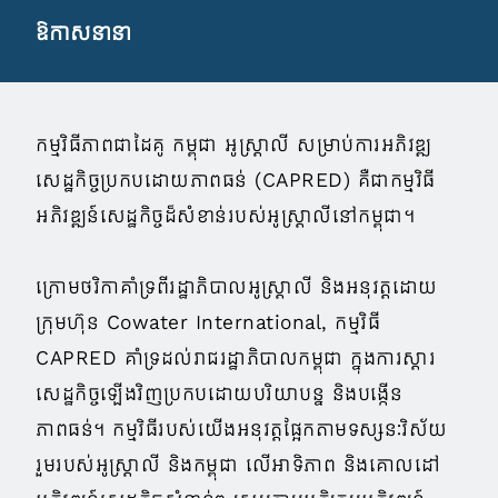
ឱកាសនានា
កម្មវិធីភាពជាដៃគូ កម្ពុជា អូស្ត្រាលី សម្រាប់ការអភិវឌ្ឍ
សេដ្ឋកិច្ចប្រកបដោយភាពធន់ (CAPRED) គឺជាកម្មវិធី
អភិវឌ្ឍន៍សេដ្ឋកិច្ចដ៏សំខាន់របស់អូស្ត្រាលីនៅកម្ពុជា។
ក្រោមថវិកាគាំទ្រពីរដ្ឋាភិបាលអូស្ត្រាលី និងអនុវត្តដោយ
ក្រុមហ៊ុន Cowater International, កម្មវិធី
CAPRED គាំទ្រដល់រាជរដ្ឋាភិបាលកម្ពុជា ក្នុងការស្ដារ
សេដ្ឋកិច្ចឡើងវិញប្រកបដោយបរិយាបន្ន និងបង្កើន
ភាពធន់។ កម្មវិធីរបស់យើងអនុវត្តផ្អែកតាមទស្សនៈវិស័យ
រួមរបស់អូស្ត្រាលី និងកម្ពុជា លើអាទិភាព និងគោលដៅ