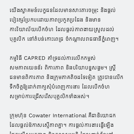
យើងស្វាគមន៍បេក្ខជនដែលមានសាវតារចម្រុះ និងផ្ដល់
បៀវត្សរ៍ប្រកបដោយភាពប្រកួតប្រជែង និងមាន
ការរិយាល័យបើកចំហ ដែលផ្ដល់ភាពងាយស្រួលដល់
បុគ្គលិក នៅតំបន់កោះពេជ្រ ចំកណ្តាលរាជធានីភ្នំពេញ។
កម្មវិធី CAPRED គាំទ្រដល់ការលើកកម្ពស់
សមភាពយេនឌ័រ ពិការភាព និងបរិយាបន្នសង្គម។ ស្ត្រី
ជនមានពិការភាព និងក្រុមភាគតិចដទៃទៀត ត្រូវបានលើក
ទឹកចិត្តឱ្យដាក់ពាក្យសុំបំពេញការងារ ដែលបើកចំហ
សម្រាប់ការជ្រើសរើសបុគ្គលិកទាំងអស់។
ក្រុមហ៊ុន Cowater International គឺជានិយោជក
ដែលផ្តល់ឱកាសស្មើភាពគ្នា។ ការផ្ដល់ការងារធ្វើឡើង