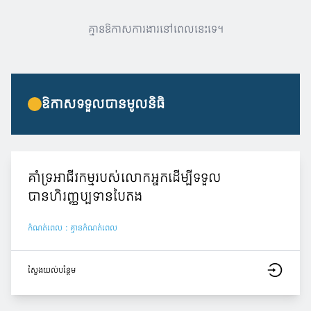
គ្មានឱកាសការងារនៅពេលនេះទេ។
ឱកាសទទួលបានមូលនិធិ
គាំទ្រអាជីវកម្មរបស់លោកអ្នកដើម្បីទទួល
បានហិរញ្ញប្បទានបៃតង
កំណត់ពេល : គ្មានកំណត់ពេល
ស្វែង​យល់​បន្ថែម