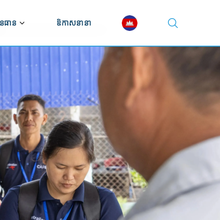
នធាន
ឱកាសនានា
ណ្ណាល័យវីដេអូ
ណ្ណាល័យឯកសារ
ស្សនវិស័យសេដ្ឋកិច្ច