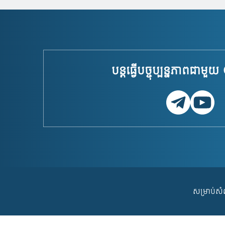
បន្តធ្វើបច្ចុប្បន្នភាពជា
សម្រាប់ស