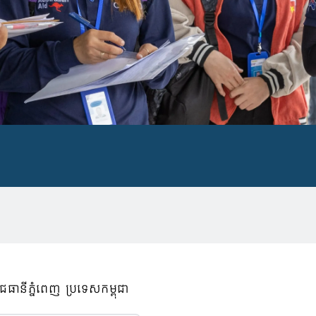
ធានីភ្នំពេញ ប្រទេសកម្ពុជា