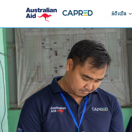
អំពីយើង
អំពីកម្មវិ
របៀបដែលក
ដំណើរការ
ទីតាំងដែលយ
ទាក់ទងមកកា
រាយការណ៍អំ
ត្រូវ