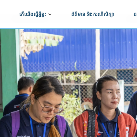
តើយើងធ្វើអ្វីខ្លះ
ព័ត៌មាន និងករណីសិក្សា
ធ
ធី CAPRED
កសិកម្ម និងការកែច្នៃកសិផល
ប
ម្មវិធី CAPRED
ប
ពាណិជ្ជកម្ម ការវិនិយោគ និងការអភិវឌ្ឍសហគ្រាស
ទ
ការអភិវឌ្ឍហេដ្ឋារចនាសម្ព័ន្ធ
ើងធ្វើការងារ
សមភាពយេនឌ័រ ពិការភាព និងបរិយាបន្នសង្គម
ន់យើងខ្ញុំ
ការគាំទ្រលើផ្នែកគោលនយោបាយ
ពីសកម្មភាពមិនត្រឹម
ភាពធន់នឹងអាកាសធាតុ