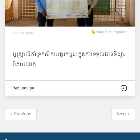
កសិកម្ម និងការកែច្នៃកសិផល
18 ឧសភា 2026
អូស្ត្រាលីគាំទ្រកសិករអង្ករកម្ពុជាក្នុងការទទួលបានទីផ្សារ
ពិភពលោក
ស្វែង​យល់​បន្ថែម
« Previous
Next »