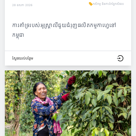
កសិកម្ម និងការកែច្នៃកសិផល
28 ឧសភា 2026
ការគាំទ្ររបស់អូស្ត្រាលីជួយជំរុញផលិតកម្មកាហ្វេនៅ
កម្ពុជា
ស្វែង​យល់​បន្ថែម