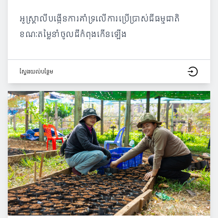
អូស្ត្រាលីបង្កើនការគាំទ្រលើការប្រើប្រាស់ជីធម្មជាតិ
ខណៈតម្លៃនាំចូលជីកំពុងកើនឡើង
ស្វែង​យល់​បន្ថែម