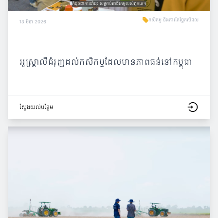
កសិកម្ម និងការកែច្នៃកសិផល
13 មីនា 2026
អូស្ត្រាលីជំរុញដល់កសិកម្មដែលមានភាពធន់នៅកម្ពុជា
ស្វែង​យល់​បន្ថែម