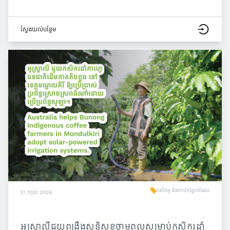
ស្វែង​យល់​បន្ថែម
កសិកម្ម និងការកែច្នៃកសិផល
21 កក្កដា 2026
អូស្ត្រាលីជួយពង្រឹងសន្តិសុខថាមពលសម្រាប់កសិករដាំ