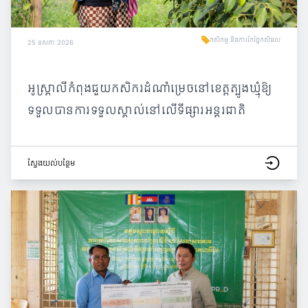
កសិកម្ម និងការកែច្នៃកសិផល
25 ឧសភា 2026
អូស្ត្រាលីកំពុងជួយកសិករដំណាំម្រេចនៅខេត្តត្បូងឃ្មុំឱ្យ
ទទួលបានការទទួលស្គាល់នៅលើទីផ្សារអន្តរជាតិ
ស្វែង​យល់​បន្ថែម