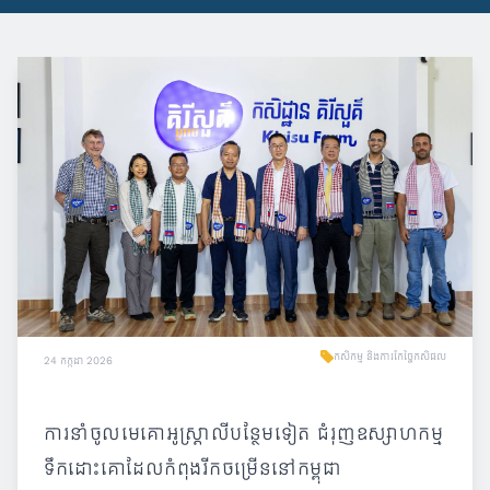
កសិកម្ម និងការកែច្នៃកសិផល
24 កក្កដា 2026
ការនាំចូលមេគោអូស្រ្តាលីបន្ថែមទៀត ជំរុញឧស្សាហកម្ម
ទឹកដោះគោដែលកំពុងរីកចម្រើននៅកម្ពុជា