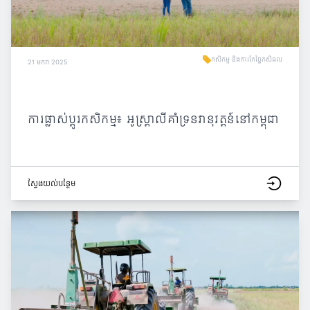
កសិកម្ម និងការកែច្នៃកសិផល
21 មករា 2025
ការផ្លាស់ប្តូរកសិកម្ម៖ អូស្ត្រាលីគាំទ្រនវានុវត្តន៍នៅកម្ពុជា
ស្វែង​យល់​បន្ថែម