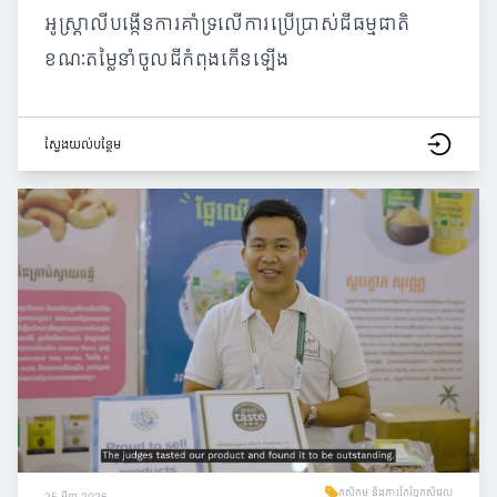
អូស្ត្រាលីបង្កើនការគាំទ្រលើការប្រើប្រាស់ជីធម្មជាតិ
ខណៈតម្លៃនាំចូលជីកំពុងកើនឡើង
ស្វែង​យល់​បន្ថែម
កសិកម្ម និងការកែច្នៃកសិផល
25 មីនា 2026