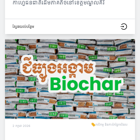
កាហ្វេជនជាតិដើមភាគតិចនៅខេត្តមណ្ឌលគិរី
ស្វែង​យល់​បន្ថែម
កសិកម្ម និងការកែច្នៃកសិផល
2 កក្កដា 2026