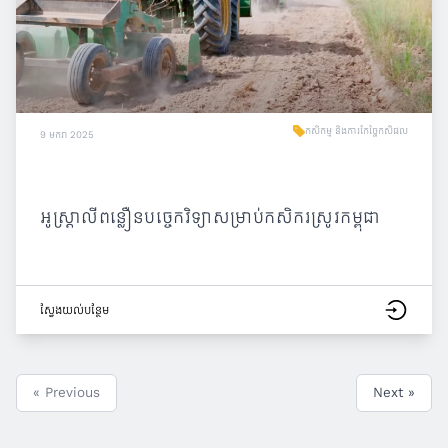
កសិកម្ម និងការកែច្នៃកសិផល
9 មករា 2025
អូស្ត្រាលីពន្លឿនបច្ចេកវិទ្យាសម្រាប់កសិករស្រូវកម្ពុជា
ស្វែង​យល់​បន្ថែម
« Previous
Next »