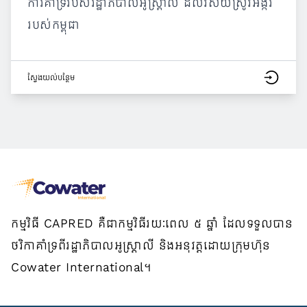
ការគាំទ្ររបស់រដ្ឋាភិបាលអូស្ត្រាលី ដល់វិស័យស្រូវអង្ករ
របស់កម្ពុជា
ស្វែង​យល់​បន្ថែម
កម្មវិធី CAPRED គឺជាកម្មវិធីរយៈពេល ៥ ឆ្នាំ ដែលទទួលបាន
ថវិកាគាំទ្រពីរដ្ឋាភិបាលអូស្ត្រាលី និងអនុវត្តដោយក្រុមហ៊ុន
Cowater International។