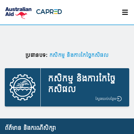
ប្រធានបទ:
កសិកម្ម និងការកែច្នៃកសិផល
កសិកម្ម និងការកែច្នៃ
កសិផល
ស្វែង​យល់​បន្ថែម
ព័ត៌មាន និងករណីសិក្សា