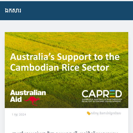
ឯកសារ
កសិកម្ម និងការកែច្នៃកសិផល
1 កុម្ភៈ 2024