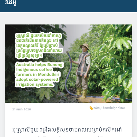
វីដេអូ
កសិកម្ម និងការកែច្នៃកសិផល
21 កក្កដា 2026
អូស្ត្រាលីជួយពង្រឹងសន្តិសុខថាមពលសម្រាប់កសិករដាំ