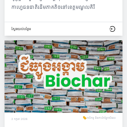
កាហ្វេជនជាតិដើមភាគតិចនៅខេត្តមណ្ឌលគិរី
ស្វែង​យល់​បន្ថែម
កសិកម្ម និងការកែច្នៃកសិផល
2 កក្កដា 2026