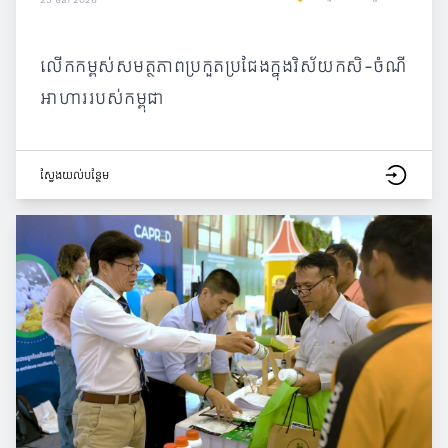
លើកកម្ពស់សមត្ថភាពប្រកួតប្រជែងក្នុងវិស័យកសិ-ចំណី
អាហាររបស់កម្ពុជា
ស្វែង​យល់​បន្ថែម