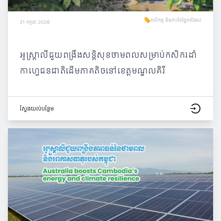
កសិកម្ម និងការកែច្នៃកសិផល
21 កក្កដា 2026
អូស្ត្រាលីជួយពង្រឹងសន្តិសុខថាមពលសម្រាប់កសិករដាំ
កាហ្វេជនជាតិដើមភាគតិចនៅខេត្តមណ្ឌលគិរី
ស្វែង​យល់​បន្ថែម