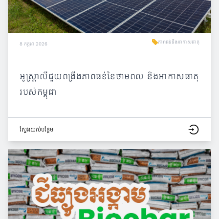
ភាពធន់នឹងអាកាសធាតុ
8 កក្កដា 2026
អូស្ត្រាលីជួយពង្រឹងភាពធន់នៃថាមពល និងអាកាសធាតុ
របស់កម្ពុជា
ស្វែង​យល់​បន្ថែម