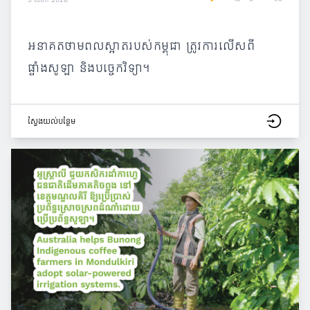
អនាគតថាមពលស្អាតរបស់កម្ពុជា ត្រូវការលើសពី
ផ្ទាំងសូឡា និងបច្ចេកវិទ្យា។
ស្វែង​យល់​បន្ថែម