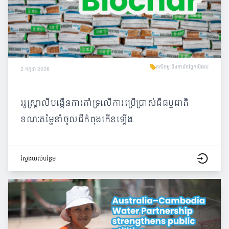
កសិកម្ម និងការកែច្នៃកសិផល
2 កក្កដា 2026
អូស្ត្រាលីបង្កើនការគាំទ្រលើការប្រើប្រាស់ជីធម្មជាតិ
ខណៈតម្លៃនាំចូលជីកំពុងកើនឡើង
ស្វែង​យល់​បន្ថែម