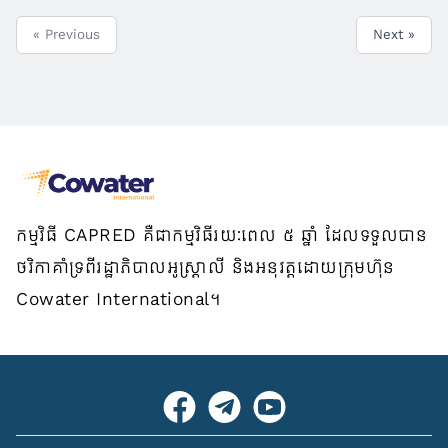
« Previous
Next »
កម្មវិធី CAPRED គឺជាកម្មវិធីរយៈពេល ៥ ឆ្នាំ ដែលទទួលបាន
ថវិកាគាំទ្រពីរដ្ឋាភិបាលអូស្ត្រាលី និងអនុវត្តដោយក្រុមហ៊ុន
Cowater International។