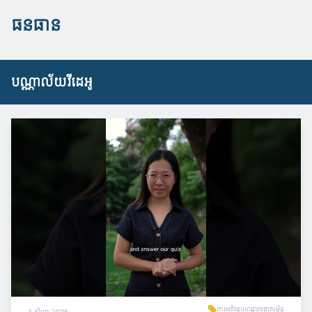
ធនធាន
បណ្ណាល័យវីដេអូ
ការអភិវឌ្ឍហេដ្ឋារចនាសម្ព័ន្ធ
3 សីហា 2026