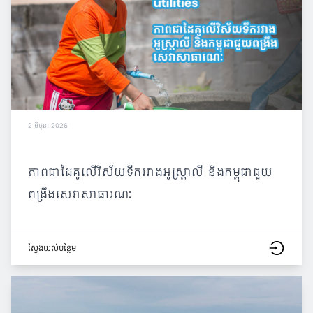
2 មិថុនា 2026
ភាពជាដៃគូលើវិស័យទឹករវាងអូស្ត្រាលី និងកម្ពុជាជួយ
ពង្រឹងសេវាសាធារណៈ
ស្វែង​យល់​បន្ថែម