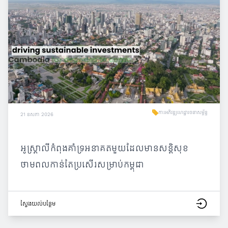
ការអភិវឌ្ឍហេដ្ឋារចនាសម្ព័ន្ធ
21 ឧសភា 2026
អូស្ត្រាលីកំពុងគាំទ្រអនាគតមួយដែលមានសន្តិសុខ
ថាមពលកាន់តែប្រសើរសម្រាប់កម្ពុជា
ស្វែង​យល់​បន្ថែម